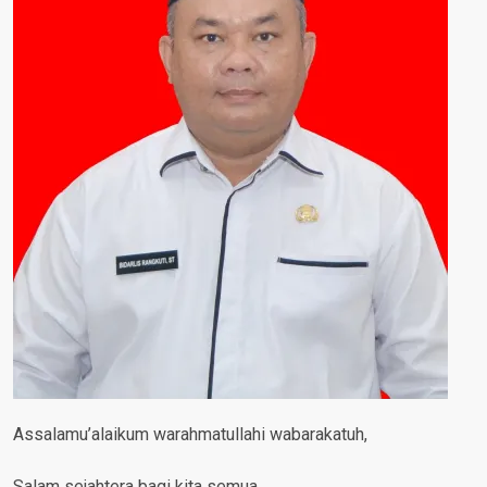
Assalamu’alaikum warahmatullahi wabarakatuh,
Salam sejahtera bagi kita semua,