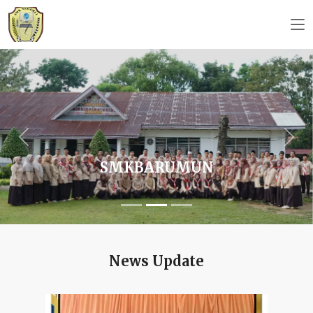
Previous
Next
SMKBARUMUN
News Update